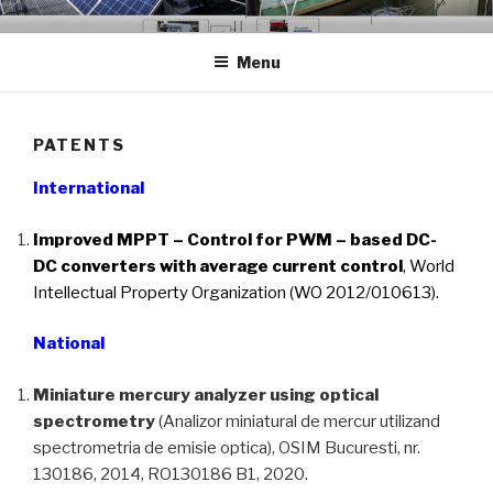
Skip
GCER.UTCLUJ.RO
Grup de Cercetare in Energii Regenerabile
to
Menu
content
PATENTS
International
Improved MPPT – Control for PWM – based DC-
DC converters with average current control
, World
Intellectual Property Organization (WO 2012/010613).
National
Miniature mercury analyzer using optical
spectrometry
(Analizor miniatural de mercur utilizand
spectrometria de emisie optica), OSIM Bucuresti, nr.
130186, 2014, RO130186 B1, 2020.