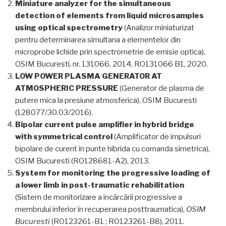
Miniature analyzer for the simultaneous
detection of elements from liquid microsamples
using optical spectrometry
(Analizor miniaturizat
pentru determinarea simultana a elementelor din
microprobe lichide prin spectrometrie de emisie optica),
OSIM Bucuresti, nr. 131066, 2014, RO131066 B1, 2020.
LOW POWER PLASMA GENERATOR AT
ATMOSPHERIC PRESSURE
(Generator de plasma de
putere mica la presiune atmosferica), OSIM Bucuresti
(128077/30.03/2016).
Bipolar current pulse amplifier in hybrid bridge
with symmetrical control
(Amplificator de impulsuri
bipolare de curent în punte hibrida cu comanda simetrica),
OSIM Bucuresti (RO128681-A2), 2013.
System for monitoring the progressive loading of
a lower limb in post-traumatic rehabilitation
(Sistem de monitorizare a încărcării progressive a
membrului inferior în recuperarea posttraumatica),
OSIM
Bucuresti
(RO123261-B1 ; RO123261-B8), 2011.