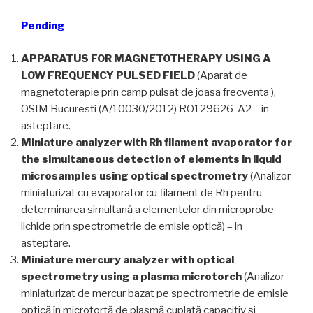
Pending
APPARATUS FOR MAGNETOTHERAPY USING A
LOW FREQUENCY PULSED FIELD
(Aparat de
magnetoterapie prin camp pulsat de joasa frecventa ),
OSIM Bucuresti (A/10030/2012) RO129626-A2 – in
asteptare.
Miniature analyzer with Rh filament avaporator for
the simultaneous detection of elements in liquid
microsamples using optical spectrometry
(Analizor
miniaturizat cu evaporator cu filament de Rh pentru
determinarea simultană a elementelor din microprobe
lichide prin spectrometrie de emisie optică) – in
asteptare.
Miniature mercury analyzer with optical
spectrometry using a plasma microtorch
(Analizor
miniaturizat de mercur bazat pe spectrometrie de emisie
optică în microtorţă de plasmă cuplată capacitiv şi