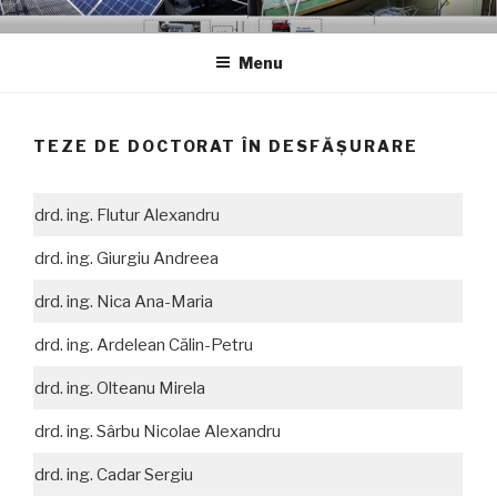
Skip
GCER.UTCLUJ.RO
Grup de Cercetare in Energii Regenerabile
to
Menu
content
TEZE DE DOCTORAT ÎN DESFĂȘURARE
drd. ing. Flutur Alexandru
drd. ing. Giurgiu Andreea
drd. ing. Nica Ana-Maria
drd. ing. Ardelean Călin-Petru
drd. ing. Olteanu Mirela
drd. ing. Sârbu Nicolae Alexandru
drd. ing. Cadar Sergiu